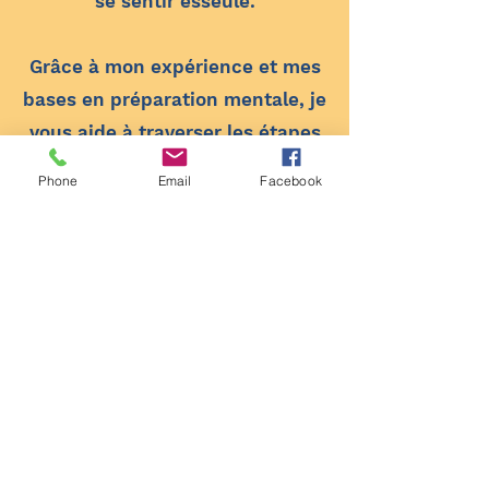
se sentir esseulé.
Grâce à mon expérience et mes
bases en préparation mentale, je
vous aide à traverser les étapes
les unes après les autres et à
Phone
Email
Facebook
retrouver confiance en vos
capacités.
Les blessures
que
j'accompagne