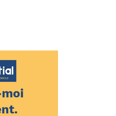
-moi
nt.