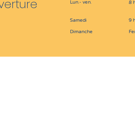
verture
Lun.- ven.
8 
Samedi
9 
Dimanche
Fe