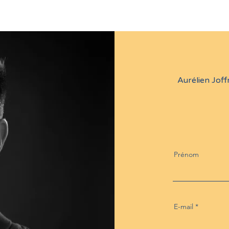
Aurélien Joff
Prénom
E-mail