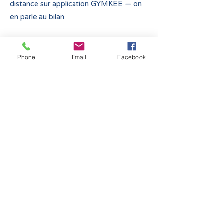
distance sur application GYMKEE — on
en parle au bilan.
Phone
Email
Facebook
Mes services de
réathlétisation vous
intéressent ?
Prenons RDV et
avançons ensemble !
Prénom