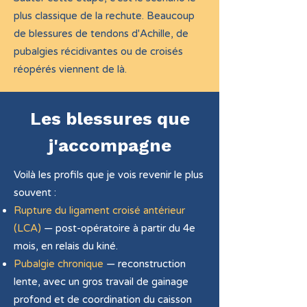
plus classique de la rechute. Beaucoup
de blessures de tendons d'Achille, de
pubalgies récidivantes ou de croisés
réopérés viennent de là.
Les blessures que
j'accompagne
Voilà les profils que je vois revenir le plus
souvent :
Rupture du ligament croisé antérieur
(LCA)
— post-opératoire à partir du 4e
mois, en relais du kiné.
Pubalgie chronique
— reconstruction
lente, avec un gros travail de gainage
profond et de coordination du caisson