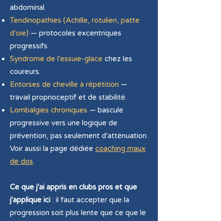
abdominal.
Tendinopathies (Achille, rotulien, patte
d'oie)
— protocoles excentriques
progressifs.
Syndrome de l'essuie-glace
chez les
coureurs.
Entorses de cheville à répétition
—
travail proprioceptif et de stabilité.
Lombalgies chroniques
— bascule
progressive vers une logique de
prévention, pas seulement d'atténuation.
Voir aussi la page dédiée
coaching maux
de dos
.
Ce que j'ai appris en clubs pros et que
j'applique ici
: il faut accepter que la
progression soit plus lente que ce que le