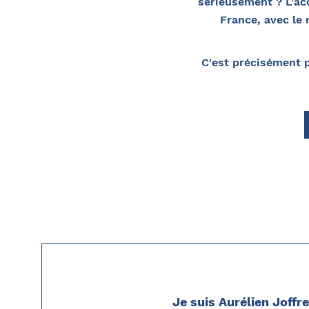
sérieusement ? L'ac
France, avec le 
C'est précisément p
Je suis Aurélien Joffr