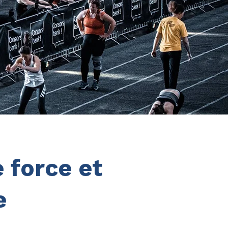
e force et
e